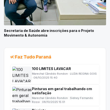
Secretaria de Saúde abre inscrições para o Projeto
Movimento & Autonomia
campaign
Faz Tudo Paraná
100 LIMITES LAVACAR
Marechal Cândido Rondon · LUZIA REGINA GOIS
· 08/10/2025 15:40
Pinturas em geral trabalhando cm
satisfação
Marechal Cândido Rondon · Sidney Fernando
Rossi · 08/10/2025 15:01