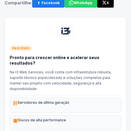
Compartilhe:
Facebook
WhatsApp
X
PARCEIRO
Pronto para crescer online e acelerar seus
resultados?
Na I3 Web Services, você conta com infraestrutura robusta,
suporte técnico especializado e soluções completas para
manter seu projeto com velocidade, segurança e alta
disponibilidade.
dns
Servidores de última geração
storage
Discos de alta performance