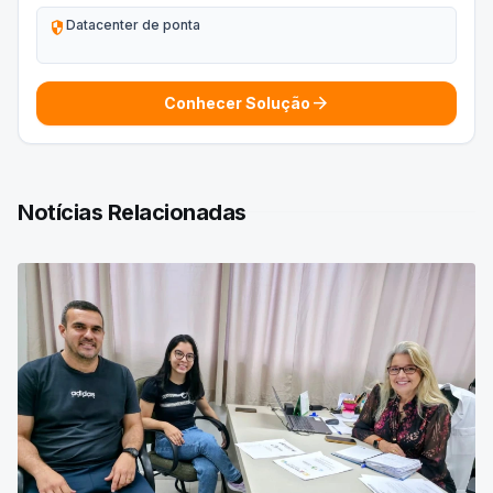
security
Datacenter de ponta
arrow_forward
Conhecer Solução
Notícias Relacionadas