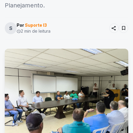
Planejamento.
Por
Suporte I3
share
bookmark
S
2 min de leitura
schedule