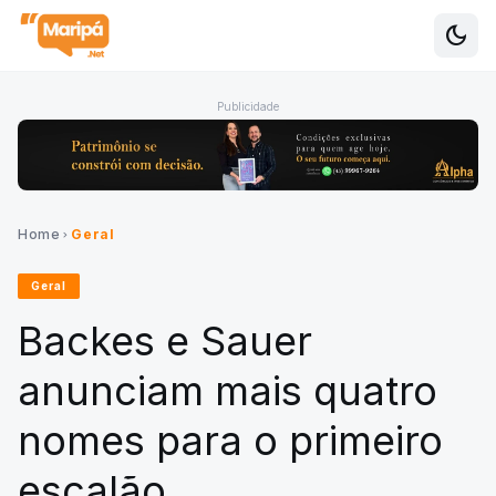
dark_mode
Alte
Publicidade
Home
Geral
chevron_right
Geral
Backes e Sauer
anunciam mais quatro
nomes para o primeiro
escalão