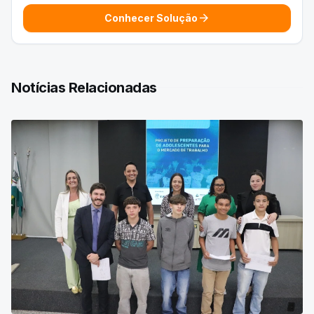
arrow_forward
Conhecer Solução
Notícias Relacionadas