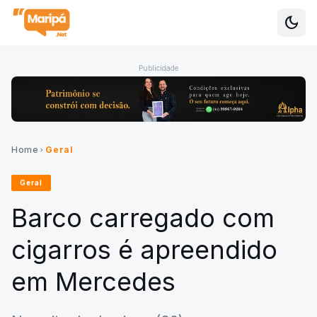
dark_mode
Alte
Publicidade
Home
Geral
chevron_right
Geral
Barco carregado com
cigarros é apreendido
em Mercedes