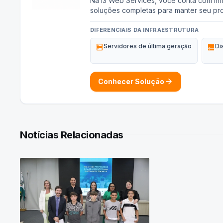
Na I3 Web Services, você conta com infr
soluções completas para manter seu pro
DIFERENCIAIS DA INFRAESTRUTURA
dns
Servidores de última geração
storage
Di
arrow_forward
Conhecer Solução
Notícias Relacionadas