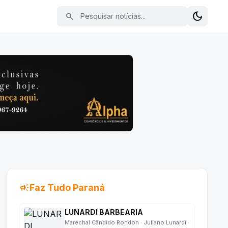
Pesquisar notícias
dark_mode
search
Alterna
campaign
Faz Tudo Paraná
LUNARDI BARBEARIA
Marechal Cândido Rondon · Juliano Lunardi ·