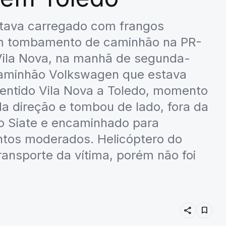
estava carregado com frangos
em tombamento de caminhão na PR-
e Vila Nova, na manhã de segunda-
 caminhão Volkswagen que estava
entido Vila Nova a Toledo, momento
da direção e tombou de lado, fora da
 do Siate e encaminhado para
ntos moderados. Helicóptero do
ransporte da vítima, porém não foi
share
bookmark