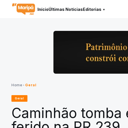
Início
Últimas Notícias
Editorias
Home
Geral
chevron_right
Geral
Caminhão tomba 
ferido na PR 239,