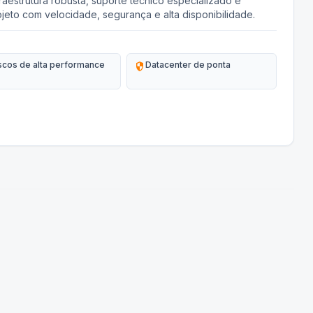
aestrutura robusta, suporte técnico especializado e
jeto com velocidade, segurança e alta disponibilidade.
scos de alta performance
security
Datacenter de ponta