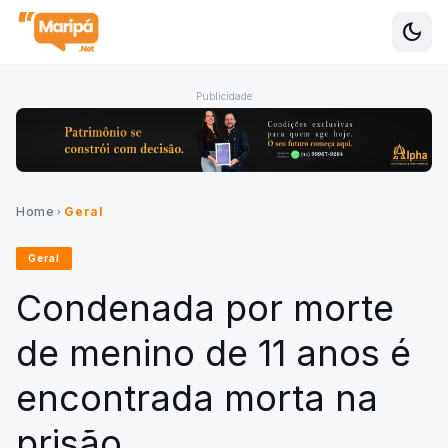
dark_mode
Alte
Publicidade
Home
Geral
chevron_right
Geral
Condenada por morte
de menino de 11 anos é
encontrada morta na
prisão