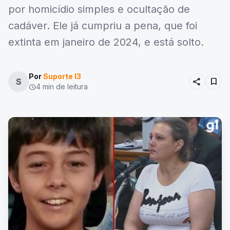
por homicídio simples e ocultação de
cadáver. Ele já cumpriu a pena, que foi
extinta em janeiro de 2024, e está solto.
Por
Suporte I3
share
bookmark
S
4 min de leitura
schedule