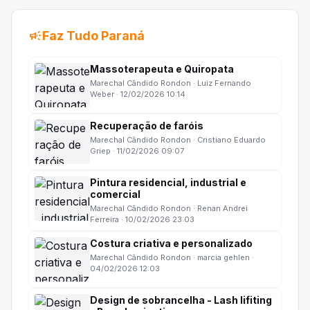
campaign
Faz Tudo Paraná
Massoterapeuta e Quiropata
Marechal Cândido Rondon · Luiz Fernando
Weber · 12/02/2026 10:14
Recuperação de faróis
Marechal Cândido Rondon · Cristiano Eduardo
Griep · 11/02/2026 09:07
Pintura residencial, industrial e
comercial
Marechal Cândido Rondon · Renan Andrei
Ferreira · 10/02/2026 23:03
Costura criativa e personalizado
Marechal Cândido Rondon · marcia gehlen ·
04/02/2026 12:03
Design de sobrancelha - Lash lifiting