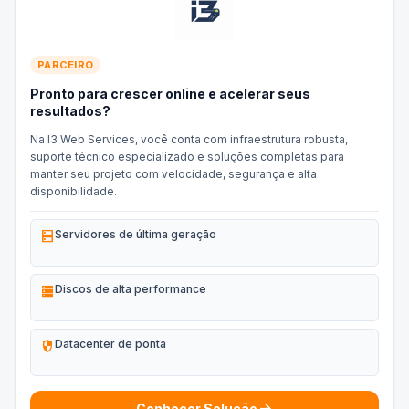
PARCEIRO
Pronto para crescer online e acelerar seus
resultados?
Na I3 Web Services, você conta com infraestrutura robusta,
suporte técnico especializado e soluções completas para
manter seu projeto com velocidade, segurança e alta
disponibilidade.
dns
Servidores de última geração
storage
Discos de alta performance
security
Datacenter de ponta
Conhecer Solução