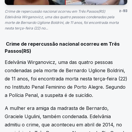
z-93
Crime de repercussão nacional ocorreu em Três Passos(RS)
Edelvânia Wirganovicz, uma das quatro pessoas condenadas pela
morte de Bernardo Uglione Boldrini, de 11 anos, foi encontrada morta
nesta terça-feira (22) no...
Crime de repercussão nacional ocorreu em Três
Passos(RS)
Edelvânia Wirganovicz, uma das quatro pessoas
condenadas pela morte de Bernardo Uglione Boldrini,
de 11 anos, foi encontrada morta nesta terça-feira (22)
no Instituto Penal Feminino de Porto Alegre. Segundo
a Polícia Penal, a suspeita é de suicídio.
A mulher era amiga da madrasta de Bernardo,
Graciele Ugulini, também condenada. Edelvânia
admitiu o crime, que aconteceu em abril de 2014, no