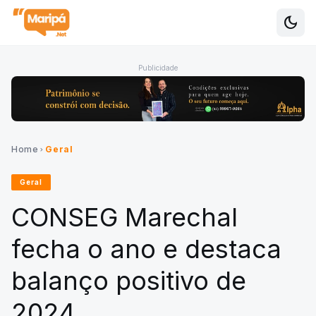
dark_mode
Alte
Publicidade
Home
Geral
chevron_right
Geral
CONSEG Marechal
fecha o ano e destaca
balanço positivo de
2024