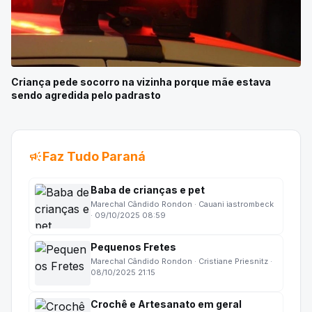
Criança pede socorro na vizinha porque mãe estava
sendo agredida pelo padrasto
campaign
Faz Tudo Paraná
Baba de crianças e pet
Marechal Cândido Rondon · Cauani iastrombeck
· 09/10/2025 08:59
Pequenos Fretes
Marechal Cândido Rondon · Cristiane Priesnitz ·
08/10/2025 21:15
Crochê e Artesanato em geral