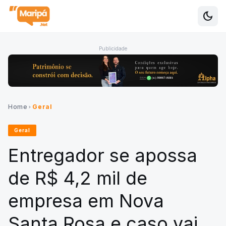
dark_mode
Alte
Publicidade
Home
Geral
chevron_right
Geral
Entregador se apossa
de R$ 4,2 mil de
empresa em Nova
Santa Rosa e caso vai