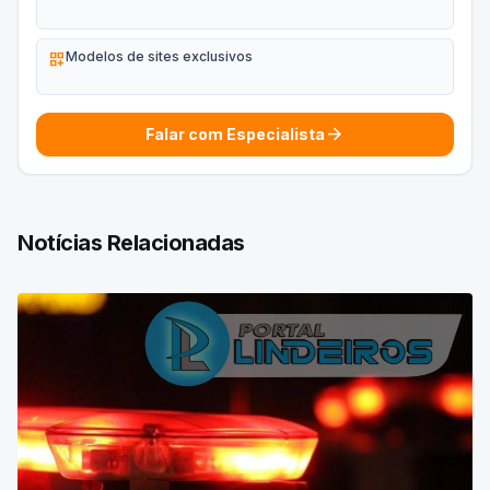
dashboard_customize
Modelos de sites exclusivos
arrow_forward
Falar com Especialista
Notícias Relacionadas