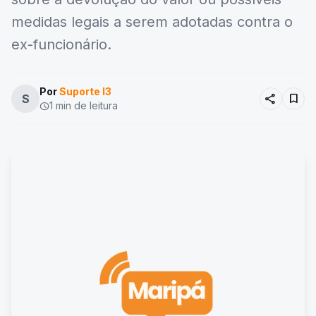
medidas legais a serem adotadas contra o
ex-funcionário.
Por
Suporte I3
share
bookmark
S
1 min de leitura
schedule