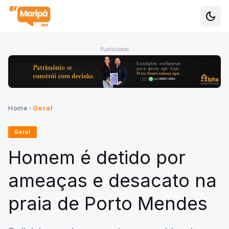
dark_mode
Alte
Publicidade
Home
Geral
chevron_right
Geral
Homem é detido por
ameaças e desacato na
praia de Porto Mendes