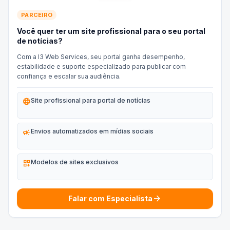
PARCEIRO
Você quer ter um site profissional para o seu portal
de notícias?
Com a I3 Web Services, seu portal ganha desempenho,
estabilidade e suporte especializado para publicar com
confiança e escalar sua audiência.
language
Site profissional para portal de notícias
campaign
Envios automatizados em mídias sociais
dashboard_customize
Modelos de sites exclusivos
arrow_forward
Falar com Especialista