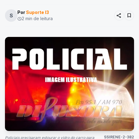
Por
Suporte I3
share
bookmark
S
2 min de leitura
schedule
SSIRENE-2-382
Policiais precisaram estourar o vidro do carro para