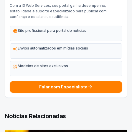
Com a I3 Web Services, seu portal ganha desempenho,
estabilidade e suporte especializado para publicar com
confiança e escalar sua audiência.
language
Site profissional para portal de notícias
campaign
Envios automatizados em mídias sociais
dashboard_customize
Modelos de sites exclusivos
arrow_forward
Falar com Especialista
Notícias Relacionadas