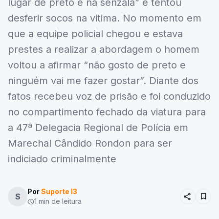
lugar de preto é na senzala” e tentou
desferir socos na vitima. No momento em
que a equipe policial chegou e estava
prestes a realizar a abordagem o homem
voltou a afirmar “não gosto de preto e
ninguém vai me fazer gostar”. Diante dos
fatos recebeu voz de prisão e foi conduzido
no compartimento fechado da viatura para
a 47ª Delegacia Regional de Polícia em
Marechal Cândido Rondon para ser
indiciado criminalmente
Por
Suporte I3
share
bookmark
S
1 min de leitura
schedule