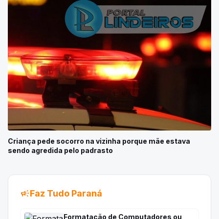
Criança pede socorro na vizinha porque mãe estava
sendo agredida pelo padrasto
campaign
Faz Tudo Paraná
Formatação de Computadores ou