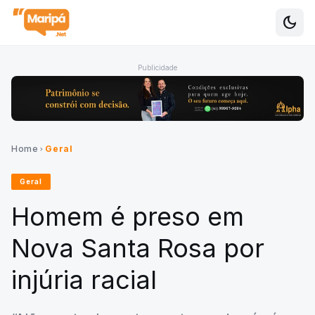
dark_mode
Alte
Publicidade
Home
Geral
chevron_right
Geral
Homem é preso em
Nova Santa Rosa por
injúria racial