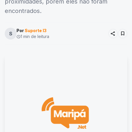
proximidades, porém eles não foram
encontrados.
Por
Suporte I3
share
bookmark
S
1 min de leitura
schedule