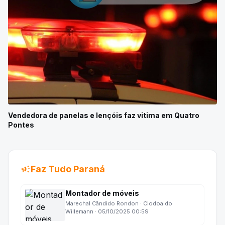
Vendedora de panelas e lençóis faz vitima em Quatro
Pontes
campaign
Faz Tudo Paraná
Montador de móveis
Marechal Cândido Rondon · Clodoaldo
Willemann · 05/10/2025 00:59