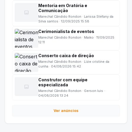
Mentoria em Oratória e
Comunicação
image
Marechal Cândido Rondon · Larissa Stéfany da
Silva santos · 12/09/2025 15:58
Cerimonialista de eventos
Marechal Cândido Rondon · Maiko · 11/09/2025
12:11
Conserto caixa de direção
Marechal Cândido Rondon · Lizie cristine da
cunha · 04/08/2026 15:42
Construtor com equipe
especializada
image
Marechal Cândido Rondon · Gerson luis ·
04/08/2026 13:24
Ver anúncios