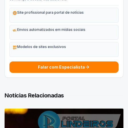
language
Site profissional para portal de notícias
campaign
Envios automatizados em mídias sociais
dashboard_customize
Modelos de sites exclusivos
arrow_forward
Falar com Especialista
Notícias Relacionadas