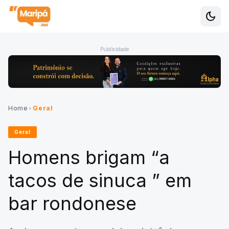
dark_mode
Alte
Publicidade
Home
Geral
chevron_right
Geral
Homens brigam “a
tacos de sinuca ” em
bar rondonese