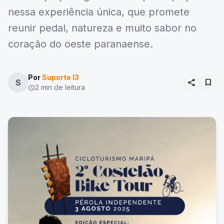
nessa experiência única, que promete
reunir pedal, natureza e muito sabor no
coração do oeste paranaense.
Por
Suporte I3
share
bookmark
S
2 min de leitura
schedule