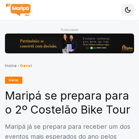
dark_mode
Alte
Publicidade
Home
Geral
chevron_right
Geral
Maripá se prepara para
o 2º Costelão Bike Tour
Maripá já se prepara para receber um dos
eventos mais esperados do ano pelos