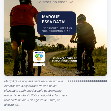
aaaaaaaaaaaaaaaaaaaa
Maripá já se prepara para receber um dos
eventos mais esperados do ano pelos
ciclistas e apaixonados pela gastronomia
típica da região. O 2º Costelão Bike Tour será
realizado no dia 3 de agosto de 2025, no
distrito de...