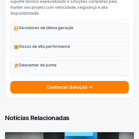
suporte técnico especializado e soluções completas para
manter seu projeto com velocidade, segurança e alta
disponibilidade.
dns
Servidores de última geração
storage
Discos de alta performance
security
Datacenter de ponta
arrow_forward
Conhecer Solução
Notícias Relacionadas