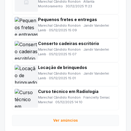
image
Marechal Cândido Rondon · Atlanta
Monitoramento · 30/12/2025 11:23
Pequenos fretes e entregas
Marechal Cândido Rondon · Jandir Vanderlei
Lamb · 05/12/2025 15:09
Conserto cadeiras escritório
Marechal Cândido Rondon · Jandir Vanderlei
Lamb · 05/12/2025 15:07
Locação de brinquedos
Marechal Cândido Rondon · Jandir Vanderlei
Lamb · 05/12/2025 15:01
Curso técnico em Radiologia
Marechal Cândido Rondon · Francielly Senac
Marechal · 05/12/2025 14:10
Ver anúncios