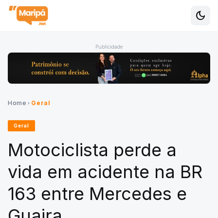
dark_mode
Alte
Publicidade
Home
Geral
chevron_right
Geral
Motociclista perde a
vida em acidente na BR
163 entre Mercedes e
Guaira