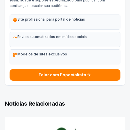
estabilidade e suporte especializado para publicar com
confiança e escalar sua audiência.
language
Site profissional para portal de notícias
campaign
Envios automatizados em mídias sociais
dashboard_customize
Modelos de sites exclusivos
arrow_forward
Falar com Especialista
Notícias Relacionadas