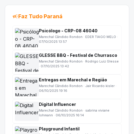
campaign
Faz Tudo Paraná
Psicólogo - CRP-08 46040
Marechal Cândido Rondon · EDER TIAGO MELO ·
07/10/2025 13:57
GLESSE BBQ - Festival de Churrasco
Marechal Cândido Rondon · Rodrigo Luiz Glesse
· 07/10/2025 13:42
Entregas em Marechal e Região
Marechal Cândido Rondon · Jair Ricardo kisler ·
06/10/2025 19:16
Digital Influencer
Marechal Cândido Rondon · sabrina viviane
lohmann · 06/10/2025 16:14
Playground Infantil