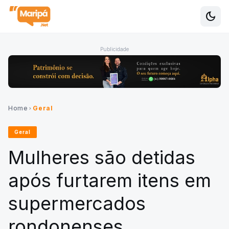
dark_mode
Alte
Publicidade
Home
Geral
chevron_right
Geral
Mulheres são detidas
após furtarem itens em
supermercados
rondonenses