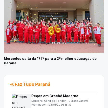
Mercedes salta da 177ª para a 2ª melhor educação do
Paraná
campaign
Faz Tudo Paraná
Peças em Crochê Moderno
Marechal Cândido Rondon · Juliana Zanetti
Wondracek · 03/01/2026 15:33