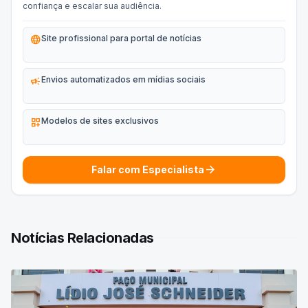
confiança e escalar sua audiência.
language
Site profissional para portal de notícias
campaign
Envios automatizados em mídias sociais
dashboard_customize
Modelos de sites exclusivos
arrow_forward
Falar com Especialista
Notícias Relacionadas