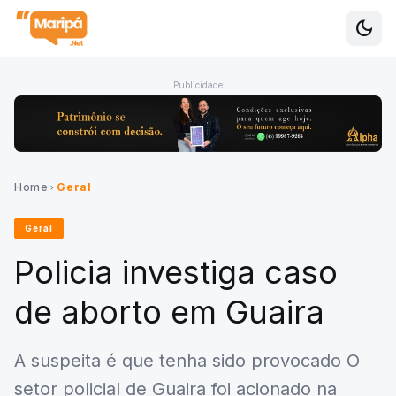
dark_mode
Alte
Publicidade
Home
Geral
chevron_right
Geral
Policia investiga caso
de aborto em Guaira
A suspeita é que tenha sido provocado O
setor policial de Guaira foi acionado na