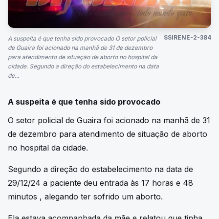
SSIRENE-2-384
A suspeita é que tenha sido provocado O setor policial
de Guaira foi acionado na manhã de 31 de dezembro
para atendimento de situação de aborto no hospital da
cidade. Segundo a direção do estabelecimento na data
de...
A suspeita é que tenha sido provocado
O setor policial de Guaira foi acionado na manhã de 31
de dezembro para atendimento de situação de aborto
no hospital da cidade.
Segundo a direção do estabelecimento na data de
29/12/24 a paciente deu entrada às 17 horas e 48
minutos , alegando ter sofrido um aborto.
Ela estava acompanhada da mãe e relatou que tinha