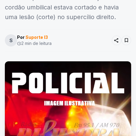
cordão umbilical estava cortado e havia
uma lesão (corte) no supercílio direito.
Por
Suporte I3
share
bookmark
S
2 min de leitura
schedule