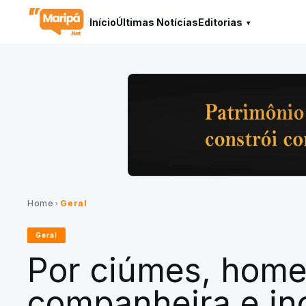
Início
Últimas Notícias
Editorias
Home
Geral
chevron_right
Geral
Por ciúmes, home
companheira e in