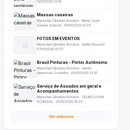
12/11/2025 13:16
Massas caseiras
Marechal Cândido Rondon · Maria José
Soares Hobold · 09/11/2025 10:23
FOTOS EM EVENTOS
image
Marechal Cândido Rondon · Hallan Bruschi ·
07/11/2025 01:07
Brasil Pinturas - Pintor Autônomo
Marechal Cândido Rondon · Vando
Aparecido Godinho · 06/11/2025 21:37
Serviço de Assados em geral e
Acompanhamentos
Marechal Cândido Rondon · TELMO EGON
SCHIESSL · 05/11/2025 16:02
Ver anúncios