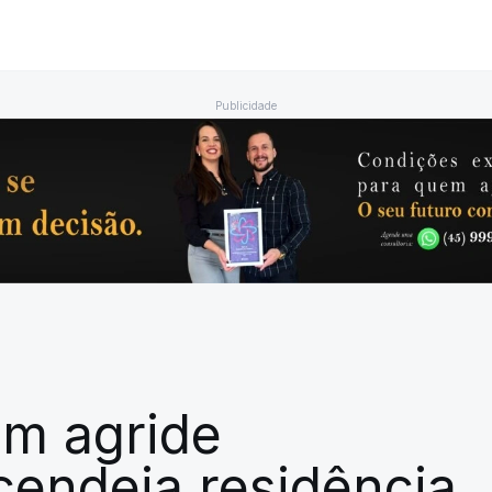
Publicidade
m agride
cendeia residência