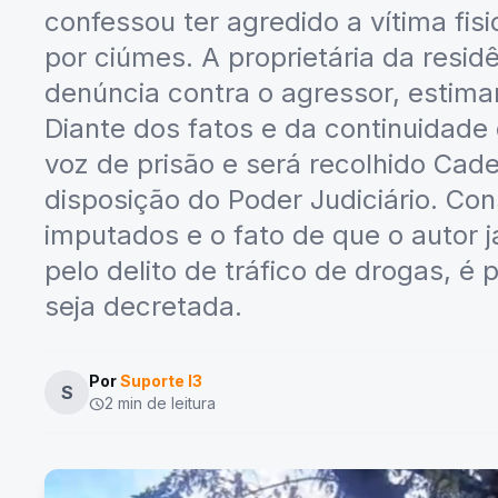
confessou ter agredido a vítima fis
por ciúmes. A proprietária da resid
denúncia contra o agressor, estiman
Diante dos fatos e da continuidade 
voz de prisão e será recolhido Cad
disposição do Poder Judiciário. Co
imputados e o fato de que o autor 
pelo delito de tráfico de drogas, é 
seja decretada.
Por
Suporte I3
S
2 min de leitura
schedule