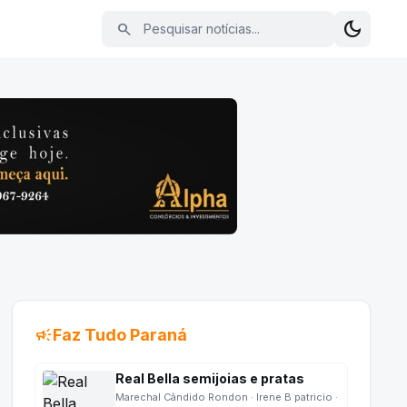
Pesquisar notícias
dark_mode
search
Alterna
campaign
Faz Tudo Paraná
Real Bella semijoias e pratas
Marechal Cândido Rondon · Irene B patricio ·