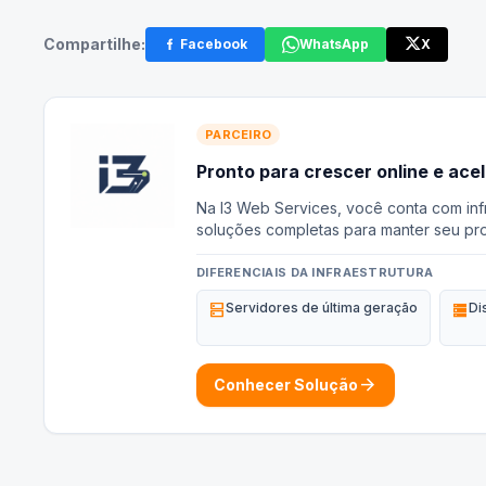
Compartilhe:
Facebook
WhatsApp
X
PARCEIRO
Pronto para crescer online e ace
Na I3 Web Services, você conta com infr
soluções completas para manter seu pro
DIFERENCIAIS DA INFRAESTRUTURA
dns
Servidores de última geração
storage
Di
arrow_forward
Conhecer Solução