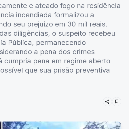
icamente e ateado fogo na residência
ência incendiada formalizou a
do seu prejuízo em 30 mil reais.
das diligências, o suspeito recebeu
eia Pública, permanecendo
nsiderando a pena dos crimes
já cumpria pena em regime aberto
possível que sua prisão preventiva
share
bookmark