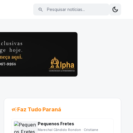
Pesquisar notícias
dark_mode
search
Alterna
campaign
Faz Tudo Paraná
Pequenos Fretes
Marechal Cândido Rondon · Cristiane