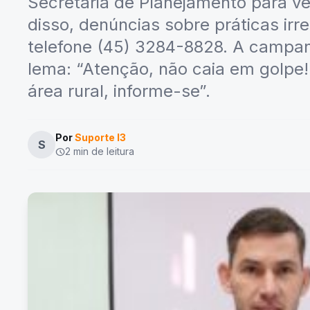
Secretaria de Planejamento para ver
disso, denúncias sobre práticas irr
telefone (45) 3284-8828. A campa
lema: “Atenção, não caia em golpe
área rural, informe-se”.
Por
Suporte I3
S
2 min de leitura
schedule