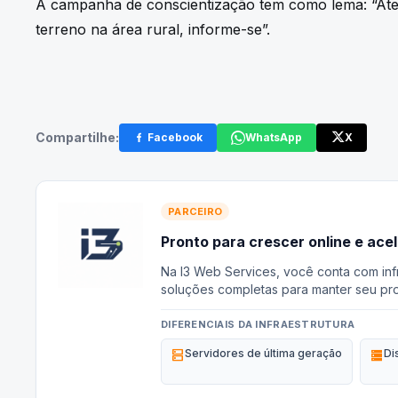
A campanha de conscientização tem como lema: “Ate
terreno na área rural, informe-se”.
Compartilhe:
Facebook
WhatsApp
X
PARCEIRO
Pronto para crescer online e ace
Na I3 Web Services, você conta com infr
soluções completas para manter seu pro
DIFERENCIAIS DA INFRAESTRUTURA
dns
Servidores de última geração
storage
Di