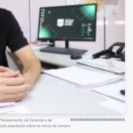
bbbbbbbbbbbbbbbbbbbbbbb
 Planejamento, de Fazenda e de
ção população sobre os riscos da compra