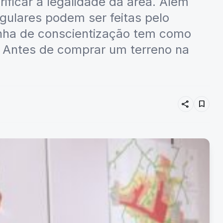
ificar a legalidade da área. Além
egulares podem ser feitas pelo
nha de conscientização tem como
! Antes de comprar um terreno na
share
bookmark