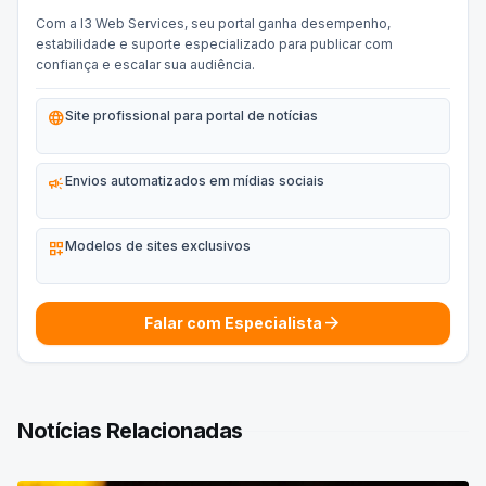
Com a I3 Web Services, seu portal ganha desempenho,
estabilidade e suporte especializado para publicar com
confiança e escalar sua audiência.
language
Site profissional para portal de notícias
campaign
Envios automatizados em mídias sociais
dashboard_customize
Modelos de sites exclusivos
arrow_forward
Falar com Especialista
Notícias Relacionadas