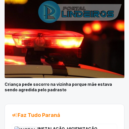
Criança pede socorro na vizinha porque mãe estava
sendo agredida pelo padrasto
campaign
Faz Tudo Paraná
INSTALAÇÃO, HIGIENIZAÇÃO,