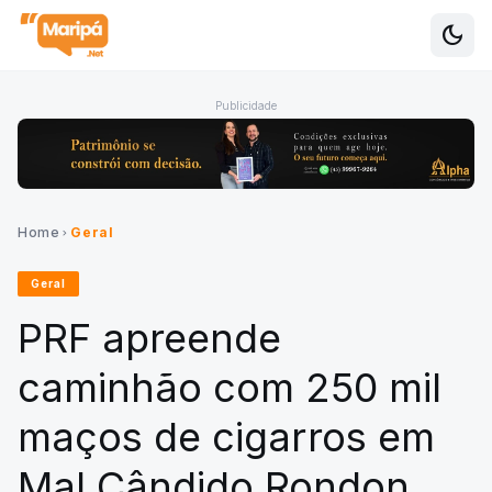
dark_mode
Alte
Publicidade
Home
Geral
chevron_right
Geral
PRF apreende
caminhão com 250 mil
maços de cigarros em
Mal Cândido Rondon