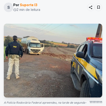
Por
Suporte I3
share
bookmark
S
2 min de leitura
schedule
111111111
A Polícia Rodoviária Federal apreendeu, na tarde de segunda-