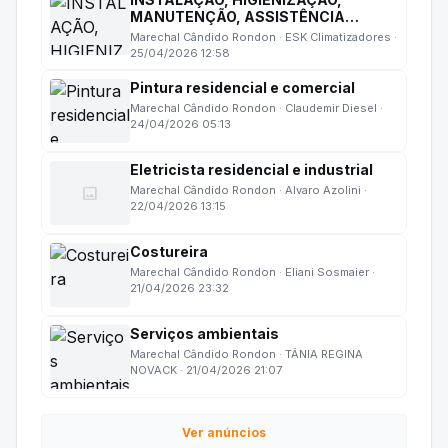
MANUTENÇÃO, ASSISTÊNCIA
TÉCNICA DE CLIMATIZADORES
Marechal Cândido Rondon · ESK Climatizadores ·
EVAPORATIVOS.
25/04/2026 12:58
Pintura residencial e comercial
Marechal Cândido Rondon · Claudemir Diesel ·
24/04/2026 05:13
Eletricista residencial e industrial
image
Marechal Cândido Rondon · Alvaro Azolini ·
22/04/2026 13:15
Costureira
Marechal Cândido Rondon · Eliani Sosmaier ·
21/04/2026 23:32
Serviços ambientais
Marechal Cândido Rondon · TÂNIA REGINA
NOVACK · 21/04/2026 21:07
Ver anúncios