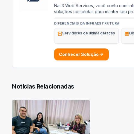
Na I3 Web Services, você conta com infr
soluções completas para manter seu pro
DIFERENCIAIS DA INFRAESTRUTURA
dns
Servidores de última geração
storage
Di
arrow_forward
Conhecer Solução
Notícias Relacionadas