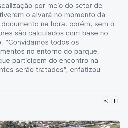
calização por meio do setor de
 tiverem o alvará no momento da
 o documento na hora, porém, sem o
lores são calculados com base no
o. “Convidamos todos os
amentos no entorno do parque,
 que participem do encontro na
tes serão tratados”, enfatizou
share
bookmark