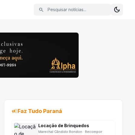
Pesquisar notícias
dark_mode
search
Alterna
campaign
Faz Tudo Paraná
Locação de Brinquedos
Marechal Cândido Rondon · Recompor