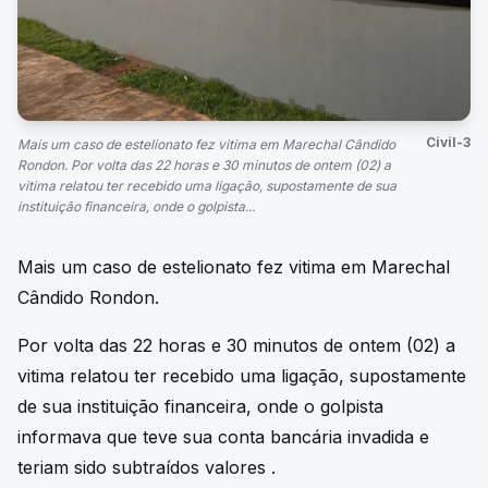
Civil-3
Mais um caso de estelionato fez vitima em Marechal Cândido
Rondon. Por volta das 22 horas e 30 minutos de ontem (02) a
vitima relatou ter recebido uma ligação, supostamente de sua
instituição financeira, onde o golpista...
Mais um caso de estelionato fez vitima em Marechal
Cândido Rondon.
Por volta das 22 horas e 30 minutos de ontem (02) a
vitima relatou ter recebido uma ligação, supostamente
de sua instituição financeira, onde o golpista
informava que teve sua conta bancária invadida e
teriam sido subtraídos valores .