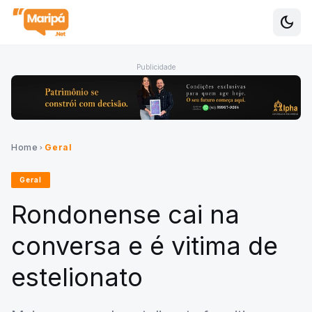
dark_mode
Alte
Publicidade
Home
Geral
chevron_right
Geral
Rondonense cai na
conversa e é vitima de
estelionato