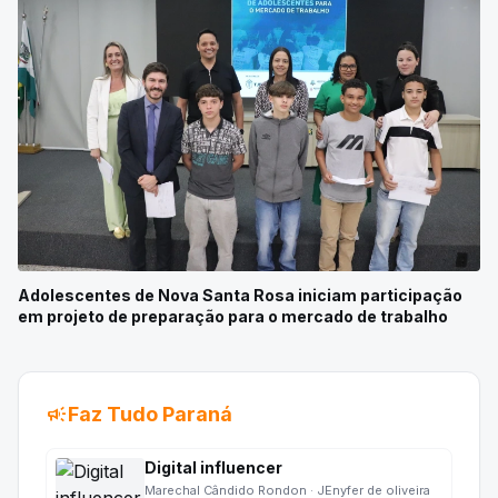
Adolescentes de Nova Santa Rosa iniciam participação
em projeto de preparação para o mercado de trabalho
campaign
Faz Tudo Paraná
Digital influencer
Marechal Cândido Rondon · JEnyfer de oliveira