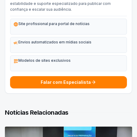
estabilidade e suporte especializado para publicar com
confiança e escalar sua audiência.
language
Site profissional para portal de notícias
campaign
Envios automatizados em mídias sociais
dashboard_customize
Modelos de sites exclusivos
arrow_forward
Falar com Especialista
Notícias Relacionadas