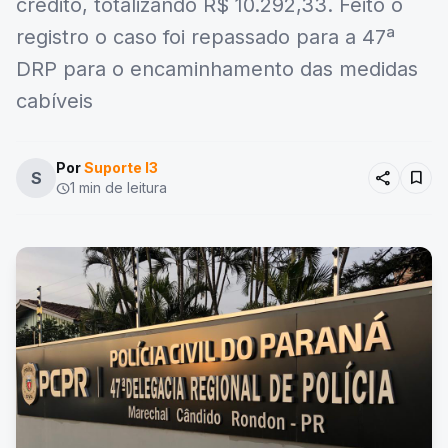
crédito, totalizando R$ 10.292,33. Feito o
registro o caso foi repassado para a 47ª
DRP para o encaminhamento das medidas
cabíveis
Por
Suporte I3
share
bookmark
S
1 min de leitura
schedule