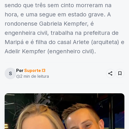
sendo que três sem cinto morreram na
hora, e uma segue em estado grave. A
rondonense Gabriela Kempfer, é
engenheira civil, trabalha na prefeitura de
Maripá e é filha do casal Arlete (arquiteta) e
Adelir Kempfer (engenheiro civil).
Por
Suporte I3
share
bookmark
S
2 min de leitura
schedule