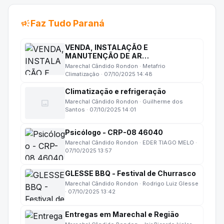
campaign
Faz Tudo Paraná
VENDA, INSTALAÇÃO E
MANUTENÇÃO DE AR
CONDICIONADO
Marechal Cândido Rondon · Metafrio
Climatização · 07/10/2025 14:48
Climatização e refrigeração
image
Marechal Cândido Rondon · Guilherme dos
Santos · 07/10/2025 14:01
Psicólogo - CRP-08 46040
Marechal Cândido Rondon · EDER TIAGO MELO ·
07/10/2025 13:57
GLESSE BBQ - Festival de Churrasco
Marechal Cândido Rondon · Rodrigo Luiz Glesse
· 07/10/2025 13:42
Entregas em Marechal e Região