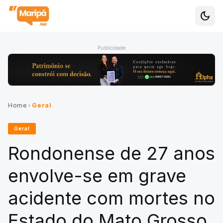
dark_mode
Alte
Publicidade
Home
Geral
chevron_right
Geral
Rondonense de 27 anos
envolve-se em grave
acidente com mortes no
Estado do Mato Grosso