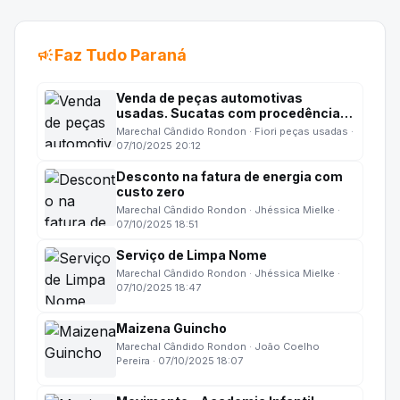
campaign
Faz Tudo Paraná
Venda de peças automotivas
usadas. Sucatas com procedência,
baixadas no Detran com
Marechal Cândido Rondon · Fiori peças usadas ·
documentação completa.
07/10/2025 20:12
Desconto na fatura de energia com
custo zero
Marechal Cândido Rondon · Jhéssica Mielke ·
07/10/2025 18:51
Serviço de Limpa Nome
Marechal Cândido Rondon · Jhéssica Mielke ·
07/10/2025 18:47
Maizena Guincho
Marechal Cândido Rondon · João Coelho
Pereira · 07/10/2025 18:07