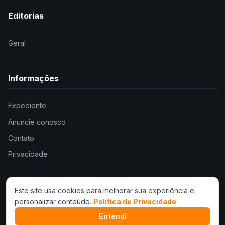
Editorias
Geral
Informações
Expediente
Anuncie conosco
Contato
Privacidade
Este site usa cookies para melhorar sua experiência e
personalizar conteúdo.
Política de Privacidade
.
© 2026 . Todos os direitos reservados.
Desenvolvimento e Hospedagem:
I3.News
Entendi
uma empresa
I3 Web Services