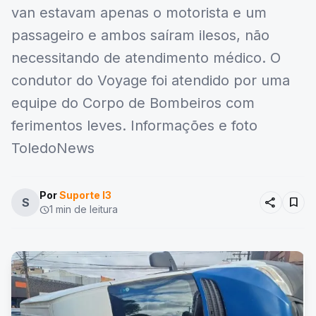
van estavam apenas o motorista e um
passageiro e ambos saíram ilesos, não
necessitando de atendimento médico. O
condutor do Voyage foi atendido por uma
equipe do Corpo de Bombeiros com
ferimentos leves. Informações e foto
ToledoNews
Por
Suporte I3
share
bookmark
S
1 min de leitura
schedule