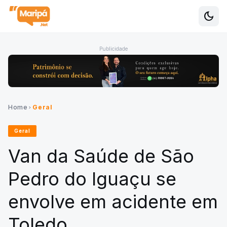
dark_mode
Alte
Publicidade
Home
Geral
chevron_right
Geral
Van da Saúde de São
Pedro do Iguaçu se
envolve em acidente em
Toledo