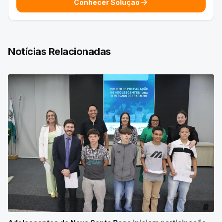
arrow_forward
Conhecer Solução
Notícias Relacionadas