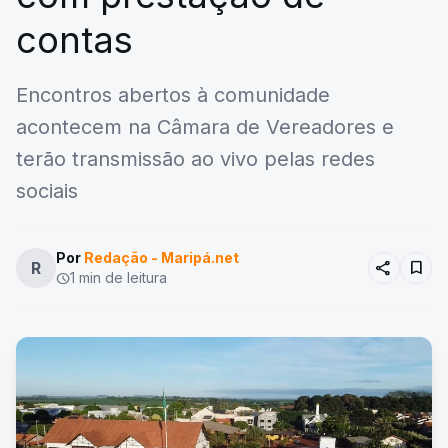
contas
Encontros abertos à comunidade
acontecem na Câmara de Vereadores e
terão transmissão ao vivo pelas redes
sociais
Por
Redação - Maripá.net
share
bookmark
R
1 min de leitura
schedule