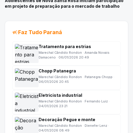
Adolescentes de Nova Santa Rosa iniciam participação
em projeto de preparação para o mercado de trabalho
campaign
Faz Tudo Paraná
Tratamento para estrias
Marechal Cândido Rondon · Amanda Novais
Damaceno · 06/01/2026 20:49
Chopp Patanegra
Marechal Cândido Rondon · Patanegra Chopp ·
06/01/2026 20:45
Eletricista industrial
Marechal Cândido Rondon · Fernando Luiz ·
04/01/2026 23:21
Decoração Pegue e monte
Marechal Cândido Rondon · Dienefer Lenz ·
04/01/2026 08:49