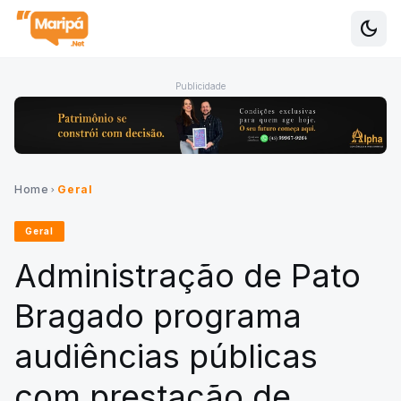
dark_mode
Alte
Publicidade
Home
Geral
chevron_right
Geral
Administração de Pato
Bragado programa
audiências públicas
com prestação de