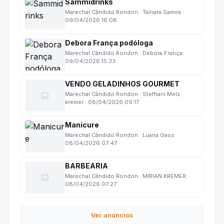
Sammidrinks
Marechal Cândido Rondon · Tainara Samira ·
09/04/2026 16:08
Debora França podóloga
Marechal Cândido Rondon · Debora França ·
09/04/2026 15:33
VENDO GELADINHOS GOURMET
image
Marechal Cândido Rondon · Stefhani Melz
kremer · 08/04/2026 09:17
Manicure
Marechal Cândido Rondon · Luana Gass ·
08/04/2026 07:47
BARBEARIA
image
Marechal Cândido Rondon · MIRIAN KREMER ·
08/04/2026 07:27
Ver anúncios