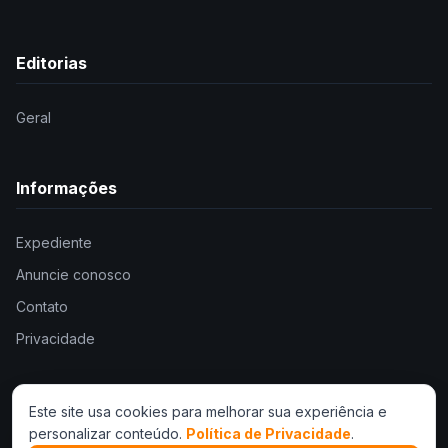
Editorias
Geral
Informações
Expediente
Anuncie conosco
Contato
Privacidade
Este site usa cookies para melhorar sua experiência e
personalizar conteúdo.
Política de Privacidade
.
© 2026 . Todos os direitos reservados.