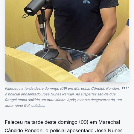
rrrr
Faleceu na tarde deste domingo (09) em Marechal Cândido Rondon,
o policial aposentado José Nunes Rangel. As suspeitas são de que
Rangel tenha sofrido um mau súbito. Após, o carro desgovernado, um
automóvel Gol, colidiu...
Faleceu na tarde deste domingo (09) em Marechal
Cândido Rondon, o policial aposentado José Nunes