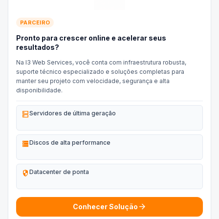
PARCEIRO
Pronto para crescer online e acelerar seus
resultados?
Na I3 Web Services, você conta com infraestrutura robusta,
suporte técnico especializado e soluções completas para
manter seu projeto com velocidade, segurança e alta
disponibilidade.
dns
Servidores de última geração
storage
Discos de alta performance
security
Datacenter de ponta
arrow_forward
Conhecer Solução