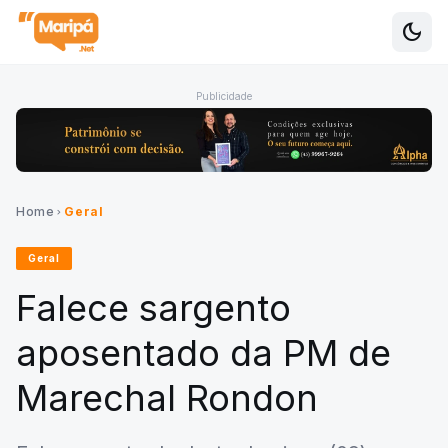
dark_mode
Alte
Publicidade
Home
Geral
chevron_right
Geral
Falece sargento
aposentado da PM de
Marechal Rondon