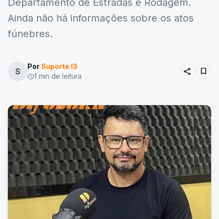
Departamento de Estradas e Rodagem.
Ainda não há informações sobre os atos
fúnebres.
Por
Suporte I3
share
bookmark
S
1 min de leitura
schedule