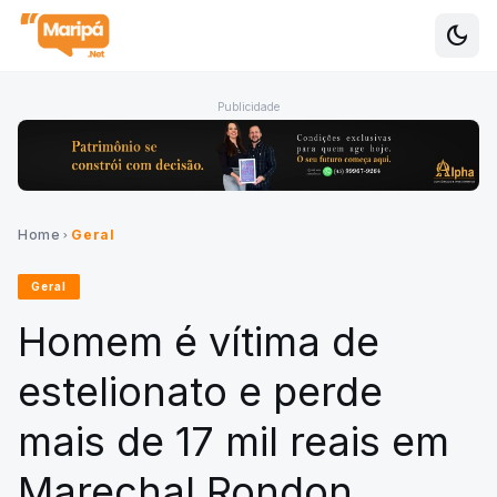
dark_mode
Alte
Publicidade
Home
Geral
chevron_right
Geral
Homem é vítima de
estelionato e perde
mais de 17 mil reais em
Marechal Rondon