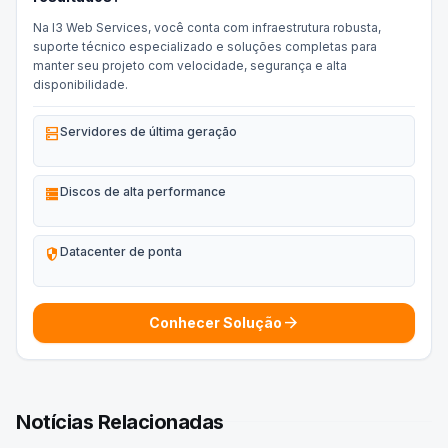
Na I3 Web Services, você conta com infraestrutura robusta,
suporte técnico especializado e soluções completas para
manter seu projeto com velocidade, segurança e alta
disponibilidade.
dns
Servidores de última geração
storage
Discos de alta performance
security
Datacenter de ponta
arrow_forward
Conhecer Solução
Notícias Relacionadas