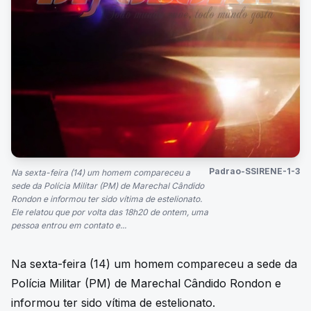
Padrao-SSIRENE-1-3
Na sexta-feira (14) um homem compareceu a
sede da Polícia Militar (PM) de Marechal Cândido
Rondon e informou ter sido vítima de estelionato.
Ele relatou que por volta das 18h20 de ontem, uma
pessoa entrou em contato e...
Na sexta-feira (14) um homem compareceu a sede da
Polícia Militar (PM) de Marechal Cândido Rondon e
informou ter sido vítima de estelionato.