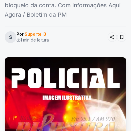
bloqueio da conta. Com informações Aqui
Agora / Boletim da PM
Por
Suporte I3
share
bookmark
S
1 min de leitura
schedule