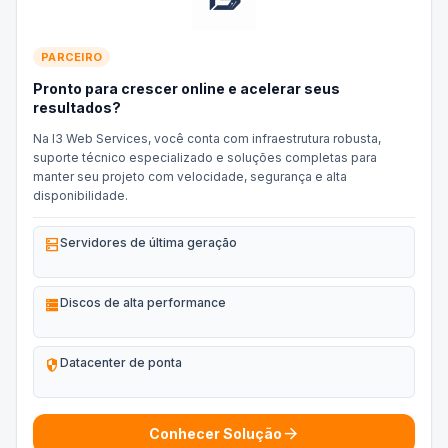
PARCEIRO
Pronto para crescer online e acelerar seus
resultados?
Na I3 Web Services, você conta com infraestrutura robusta,
suporte técnico especializado e soluções completas para
manter seu projeto com velocidade, segurança e alta
disponibilidade.
dns
Servidores de última geração
storage
Discos de alta performance
security
Datacenter de ponta
arrow_forward
Conhecer Solução