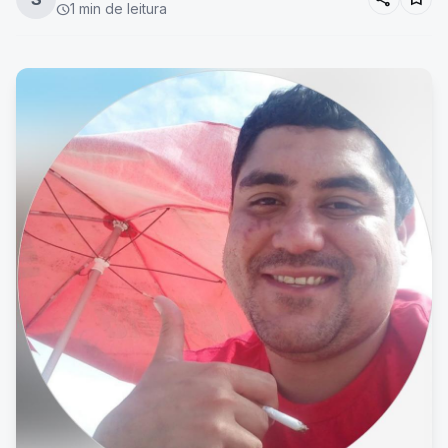
1 min de leitura
schedule