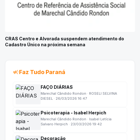
CRAS Centro e Alvorada suspendem atendimento do
Cadastro Único na próxima semana
campaign
Faz Tudo Paraná
FAÇO DIÁRIAS
Marechal Cândido Rondon · ROSELI SELVINA
DIESEL · 26/03/2026 16:47
Psicoterapia - Isabel Herpich
Marechal Cândido Rondon · Isabel Letícia
Salvaro Herpich · 23/03/2026 19:42
Decoração