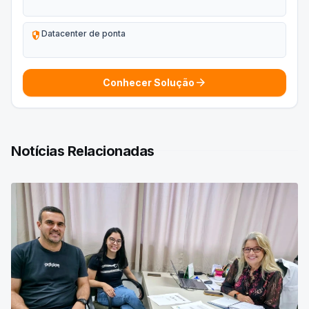
security
Datacenter de ponta
arrow_forward
Conhecer Solução
Notícias Relacionadas