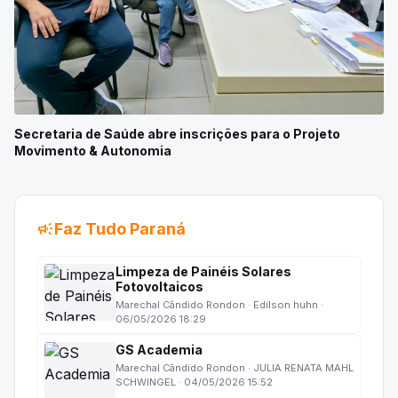
Secretaria de Saúde abre inscrições para o Projeto
Movimento & Autonomia
campaign
Faz Tudo Paraná
Limpeza de Painéis Solares
Fotovoltaicos
Marechal Cândido Rondon · Edilson huhn ·
06/05/2026 18:29
GS Academia
Marechal Cândido Rondon · JULIA RENATA MAHL
SCHWINGEL · 04/05/2026 15:52