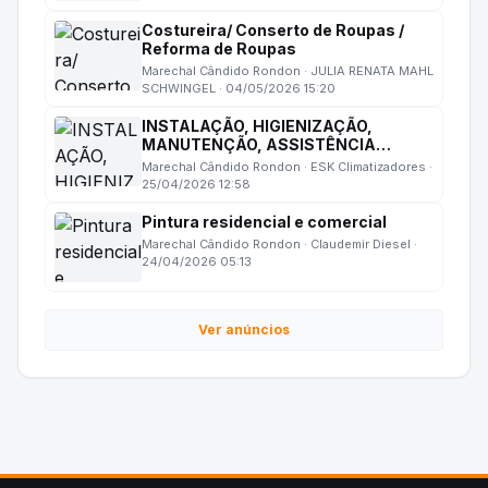
Costureira/ Conserto de Roupas /
Reforma de Roupas
Marechal Cândido Rondon · JULIA RENATA MAHL
SCHWINGEL · 04/05/2026 15:20
INSTALAÇÃO, HIGIENIZAÇÃO,
MANUTENÇÃO, ASSISTÊNCIA
TÉCNICA DE CLIMATIZADORES
Marechal Cândido Rondon · ESK Climatizadores ·
EVAPORATIVOS.
25/04/2026 12:58
Pintura residencial e comercial
Marechal Cândido Rondon · Claudemir Diesel ·
24/04/2026 05:13
Ver anúncios