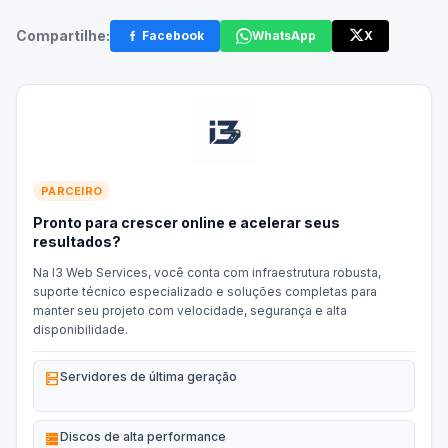
Compartilhe:
Facebook
WhatsApp
X
PARCEIRO
Pronto para crescer online e acelerar seus
resultados?
Na I3 Web Services, você conta com infraestrutura robusta,
suporte técnico especializado e soluções completas para
manter seu projeto com velocidade, segurança e alta
disponibilidade.
dns
Servidores de última geração
storage
Discos de alta performance