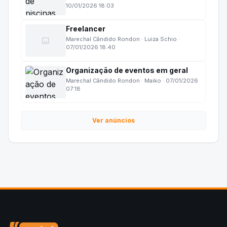
10/01/2026 18:03
Freelancer
image
Marechal Cândido Rondon · Luiza Schio ·
07/01/2026 18:40
Organização de eventos em geral
Marechal Cândido Rondon · Maiko · 07/01/2026
07:18
Ver anúncios