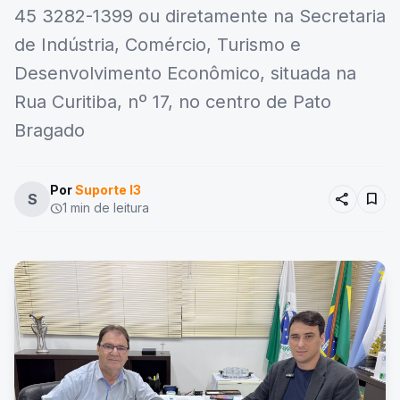
45 3282-1399 ou diretamente na Secretaria
de Indústria, Comércio, Turismo e
Desenvolvimento Econômico, situada na
Rua Curitiba, nº 17, no centro de Pato
Bragado
Por
Suporte I3
share
bookmark
S
1 min de leitura
schedule