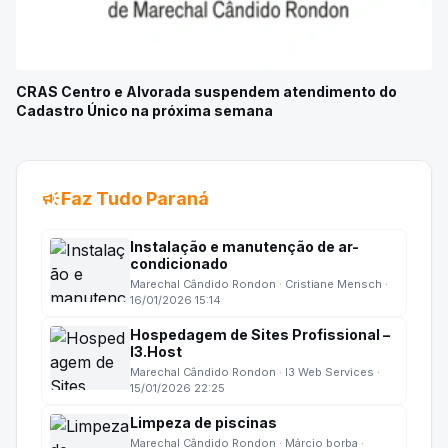
CRAS Centro e Alvorada suspendem atendimento do
Cadastro Único na próxima semana
campaign
Faz Tudo Paraná
Instalação e manutenção de ar-
condicionado
Marechal Cândido Rondon · Cristiane Mensch ·
16/01/2026 15:14
Hospedagem de Sites Profissional –
I3.Host
Marechal Cândido Rondon · I3 Web Services ·
15/01/2026 22:25
Limpeza de piscinas
Marechal Cândido Rondon · Márcio borba ·