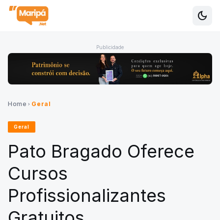
dark_mode
Alte
Publicidade
Home
Geral
chevron_right
Geral
Pato Bragado Oferece
Cursos
Profissionalizantes
Gratuitos