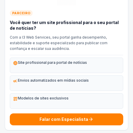
PARCEIRO
Você quer ter um site profissional para o seu portal
de notícias?
Com a I3 Web Services, seu portal ganha desempenho,
estabilidade e suporte especializado para publicar com
confiança e escalar sua audiência.
language
Site profissional para portal de notícias
campaign
Envios automatizados em mídias sociais
dashboard_customize
Modelos de sites exclusivos
arrow_forward
Falar com Especialista