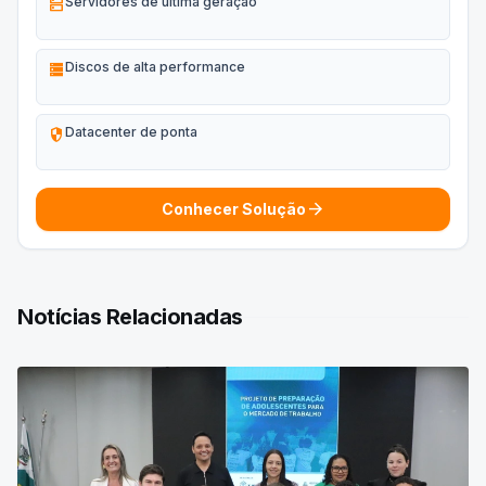
dns
Servidores de última geração
storage
Discos de alta performance
security
Datacenter de ponta
arrow_forward
Conhecer Solução
Notícias Relacionadas