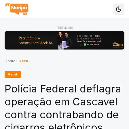
dark_mode
Alte
Publicidade
Home
Geral
chevron_right
Geral
Polícia Federal deflagra
operação em Cascavel
contra contrabando de
cigarros eletrônicos