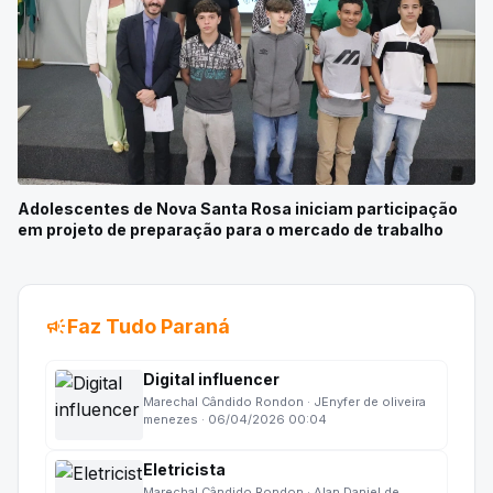
Adolescentes de Nova Santa Rosa iniciam participação
em projeto de preparação para o mercado de trabalho
campaign
Faz Tudo Paraná
Digital influencer
Marechal Cândido Rondon · JEnyfer de oliveira
menezes · 06/04/2026 00:04
Eletricista
Marechal Cândido Rondon · Alan Daniel de