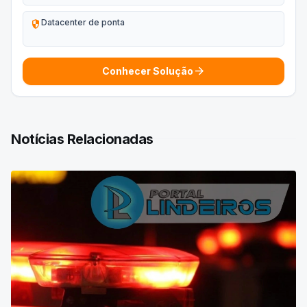
security
Datacenter de ponta
arrow_forward
Conhecer Solução
Notícias Relacionadas