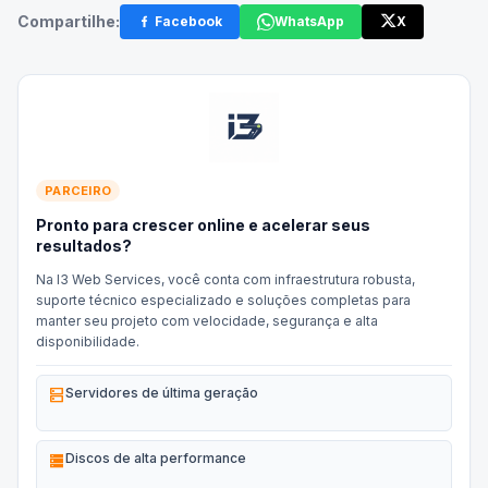
Compartilhe:
Facebook
WhatsApp
X
PARCEIRO
Pronto para crescer online e acelerar seus
resultados?
Na I3 Web Services, você conta com infraestrutura robusta,
suporte técnico especializado e soluções completas para
manter seu projeto com velocidade, segurança e alta
disponibilidade.
dns
Servidores de última geração
storage
Discos de alta performance