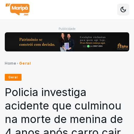
dark_mode
Alte
Publicidade
Home
Geral
chevron_right
Geral
Policia investiga
acidente que culminou
na morte de menina de
4 anos após carro cair