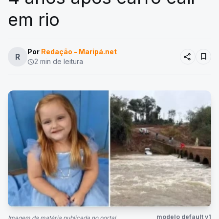
em rio
Por
Redação - Maripá.net
share
bookmark
R
2 min de leitura
schedule
modelo default v1
Imagem da matéria publicada no portal.