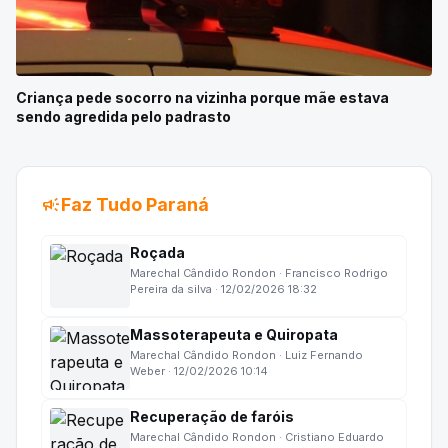
Criança pede socorro na vizinha porque mãe estava
sendo agredida pelo padrasto
campaign
Faz Tudo Paraná
Roçada
Marechal Cândido Rondon · Francisco Rodrigo
Pereira da silva · 12/02/2026 18:32
Massoterapeuta e Quiropata
Marechal Cândido Rondon · Luiz Fernando
Weber · 12/02/2026 10:14
Recuperação de faróis
Marechal Cândido Rondon · Cristiano Eduardo