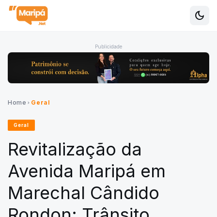
dark_mode
Alte
Publicidade
Home
Geral
chevron_right
Geral
Revitalização da
Avenida Maripá em
Marechal Cândido
Rondon: Trânsito