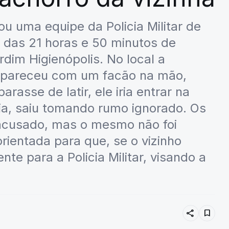
 uma equipe da Policia Militar de
 das 21 horas e 50 minutos de
dim Higienópolis. No local a
o apareceu com um facão na mão,
asse de latir, ele iria entrar na
ia, saiu tomando rumo ignorado. Os
o acusado, mas o mesmo não foi
orientada para que, se o vizinho
te para a Policia Militar, visando a
share
bookmark