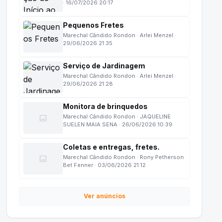
· 16/07/2026 20:17
Pequenos Fretes
Marechal Cândido Rondon · Arlei Menzel ·
29/06/2026 21:35
Serviço de Jardinagem
Marechal Cândido Rondon · Arlei Menzel ·
29/06/2026 21:28
Monitora de brinquedos
image
Marechal Cândido Rondon · JAQUELINE
SUELEN MAIA SENA · 26/06/2026 10:39
Coletas e entregas, fretes.
image
Marechal Cândido Rondon · Rony Petherson
Bet Fenner · 03/06/2026 21:12
Ver anúncios