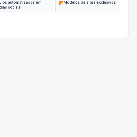
vios automatizados em
dashboard_customize
Modelos de sites exclusivos
dias sociais