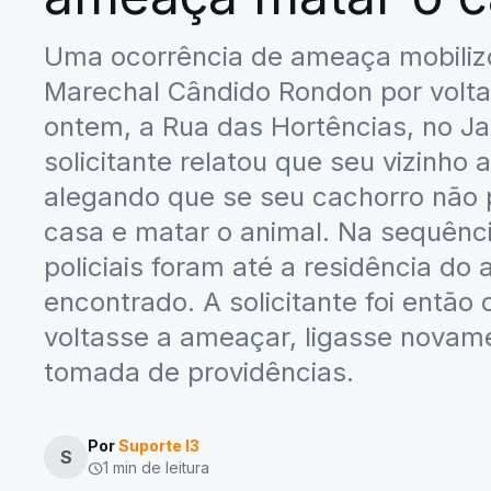
Uma ocorrência de ameaça mobilizou
Marechal Cândido Rondon por volta
ontem, a Rua das Hortências, no Jar
solicitante relatou que seu vizinh
alegando que se seu cachorro não par
casa e matar o animal. Na sequênc
policiais foram até a residência d
encontrado. A solicitante foi então 
voltasse a ameaçar, ligasse novamen
tomada de providências.
Por
Suporte I3
S
1 min de leitura
schedule