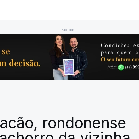
Publicidade
acão, rondonense
achorro da vizinha