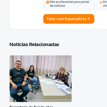
language
Site profissional para portal
campaign
En
de notícias
mí
arrow_forward
Falar com Especialista
Notícias Relacionadas