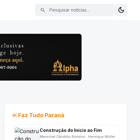
Pesquisar notícias
dark_mode
search
Alterna
campaign
Faz Tudo Paraná
Construção do Início ao Fim
Marechal Cândido Rondon · Henrique Müller