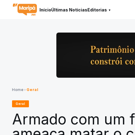
Início
Últimas Notícias
Editorias
Home
Geral
chevron_right
Geral
Armado com um f
ameaça matar o c