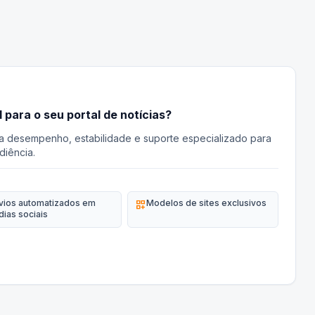
l para o seu portal de notícias?
a desempenho, estabilidade e suporte especializado para
diência.
vios automatizados em
dashboard_customize
Modelos de sites exclusivos
dias sociais