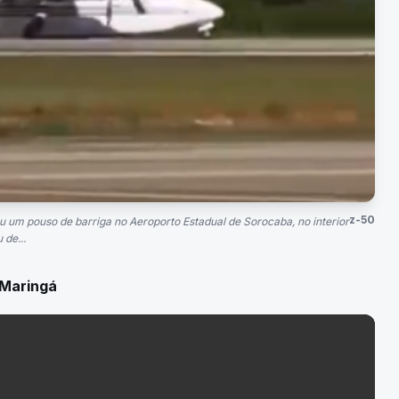
z-50
 um pouso de barriga no Aeroporto Estadual de Sorocaba, no interior
 de...
 Maringá