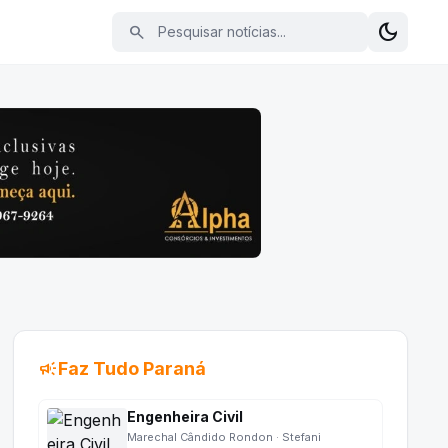
Pesquisar notícias
dark_mode
search
Alterna
campaign
Faz Tudo Paraná
Engenheira Civil
Marechal Cândido Rondon · Stefani