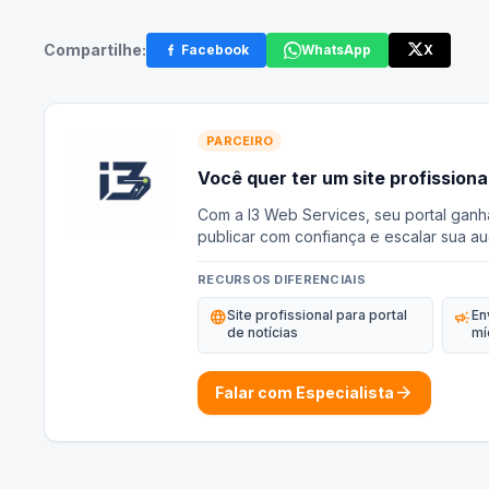
Compartilhe:
Facebook
WhatsApp
X
PARCEIRO
Você quer ter um site profissiona
Com a I3 Web Services, seu portal ganh
publicar com confiança e escalar sua au
RECURSOS DIFERENCIAIS
language
Site profissional para portal
campaign
En
de notícias
mí
arrow_forward
Falar com Especialista