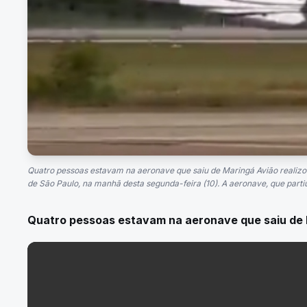
Quatro pessoas estavam na aeronave que saiu de Maringá Avião realizou
de São Paulo, na manhã desta segunda-feira (10). A aeronave, que partiu
Quatro pessoas estavam na aeronave que saiu de