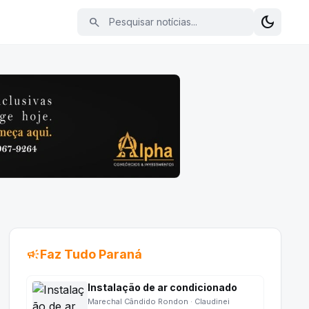
Pesquisar notícias
dark_mode
search
Alterna
campaign
Faz Tudo Paraná
Instalação de ar condicionado
Marechal Cândido Rondon · Claudinei