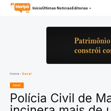
Início
Últimas Notícias
Editorias
Home
Geral
chevron_right
Geral
Polícia Civil de 
incinera mais de 