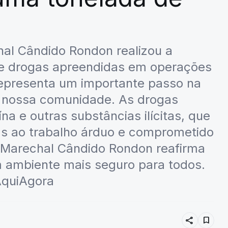
hal Cândido Rondon realizou a
e drogas apreendidas em operações
representa um importante passo na
da nossa comunidade. As drogas
 e outras substâncias ilícitas, que
as ao trabalho árduo e comprometido
 Marechal Cândido Rondon reafirma
 ambiente mais seguro para todos.
 AquiAgora
share
bookmark