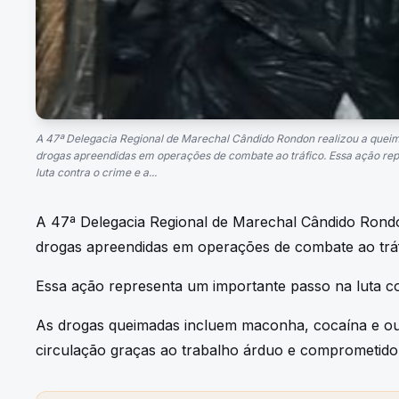
A 47ª Delegacia Regional de Marechal Cândido Rondon realizou a quei
drogas apreendidas em operações de combate ao tráfico. Essa ação re
luta contra o crime e a...
A 47ª Delegacia Regional de Marechal Cândido Rondo
drogas apreendidas em operações de combate ao tráf
Essa ação representa um importante passo na luta c
As drogas queimadas incluem maconha, cocaína e outra
circulação graças ao trabalho árduo e comprometido