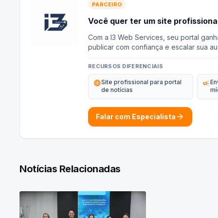
PARCEIRO
Você quer ter um site profissiona
Com a I3 Web Services, seu portal ganh
publicar com confiança e escalar sua au
RECURSOS DIFERENCIAIS
language
Site profissional para portal
campaign
En
de notícias
mí
arrow_forward
Falar com Especialista
Notícias Relacionadas