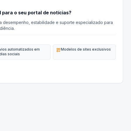
l para o seu portal de notícias?
a desempenho, estabilidade e suporte especializado para
diência.
vios automatizados em
dashboard_customize
Modelos de sites exclusivos
dias sociais