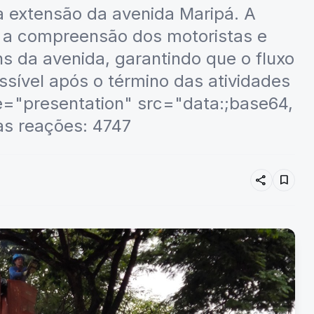
a extensão da avenida Maripá. A
ta a compreensão dos motoristas e
 da avenida, garantindo que o fluxo
ssível após o término das atividades
e="presentation" src="data:;base64,
as reações: 4747
share
bookmark