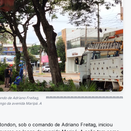
mmmmmmmmmmmmmmmmmmmmmm
ndo de Adriano Freitag,
ongo da avenida Maripá. A
Rondon, sob o comando de Adriano Freitag, iniciou