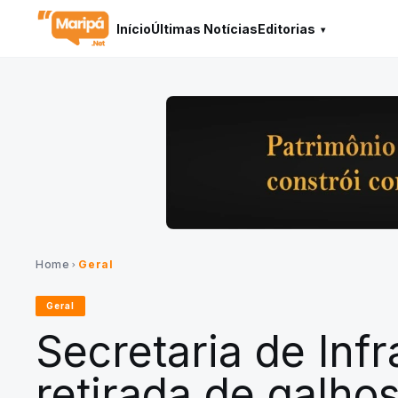
Início
Últimas Notícias
Editorias
Home
Geral
chevron_right
Geral
Secretaria de Infr
retirada de galho