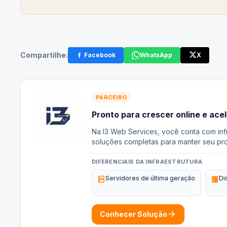
Compartilhe:
Facebook
WhatsApp
X
PARCEIRO
Pronto para crescer online e ace
Na I3 Web Services, você conta com infr
soluções completas para manter seu pro
DIFERENCIAIS DA INFRAESTRUTURA
dns
Servidores de última geração
storage
Di
arrow_forward
Conhecer Solução