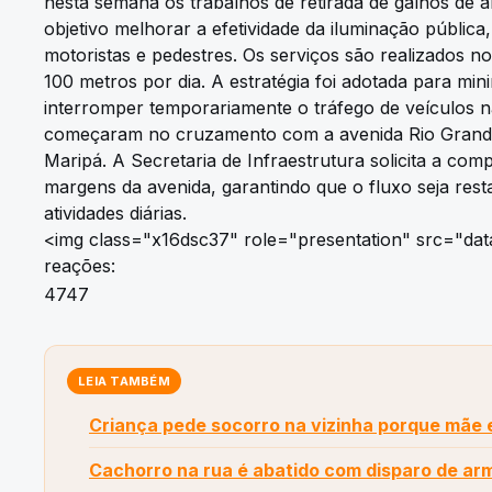
nesta semana os trabalhos de retirada de galhos de 
objetivo melhorar a efetividade da iluminação pública,
motoristas e pedestres. Os serviços são realizados
100 metros por dia. A estratégia foi adotada para min
interromper temporariamente o tráfego de veículos n
começaram no cruzamento com a avenida Rio Grande 
Maripá. A Secretaria de Infraestrutura solicita a co
margens da avenida, garantindo que o fluxo seja rest
atividades diárias.
<img class="x16dsc37" role="presentation" src="data
reações:
4747
LEIA TAMBÉM
Criança pede socorro na vizinha porque mãe 
Cachorro na rua é abatido com disparo de ar