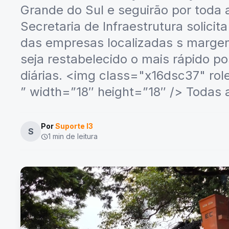
Grande do Sul e seguirão por toda 
Secretaria de Infraestrutura solici
das empresas localizadas s margens
seja restabelecido o mais rápido po
diárias. <img class="x16dsc37" rol
” width=”18″ height=”18″ /> Todas 
Por
Suporte I3
S
1 min de leitura
schedule