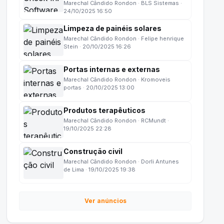
Eventos
Marechal Cândido Rondon · BLS Sistemas ·
24/10/2025 16:50
Limpeza de painéis solares
Marechal Cândido Rondon · Felipe henrique
Stein · 20/10/2025 16:26
Portas internas e externas
Marechal Cândido Rondon · Kromoveis
portas · 20/10/2025 13:00
Produtos terapêuticos
Marechal Cândido Rondon · RCMundt ·
19/10/2025 22:28
Construção civil
Marechal Cândido Rondon · Dorli Antunes
de Lima · 19/10/2025 19:38
Ver anúncios