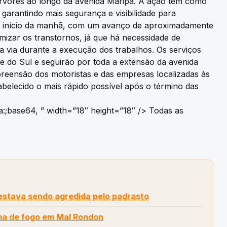
árvores ao longo da avenida Maripá. A ação tem como
 garantindo mais segurança e visibilidade para
 no início da manhã, com um avanço de aproximadamente
imizar os transtornos, já que há necessidade de
a via durante a execução dos trabalhos. Os serviços
do Sul e seguirão por toda a extensão da avenida
mpreensão dos motoristas e das empresas localizadas às
abelecido o mais rápido possível após o término das
:;base64, ” width=”18″ height=”18″ /> Todas as
estava sendo agredida pelo padrasto
ma de fogo em Mal Rondon