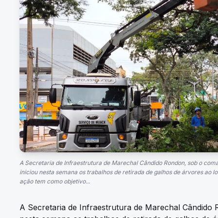
A Secretaria de Infraestrutura de Marechal Cândido Rondon, sob o coma
iniciou nesta semana os trabalhos de retirada de galhos de árvores ao l
ação tem como objetivo...
A Secretaria de Infraestrutura de Marechal Cândido 