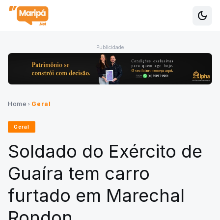
dark_mode
Alte
Publicidade
Home
Geral
chevron_right
Geral
Soldado do Exército de
Guaíra tem carro
furtado em Marechal
Rondon