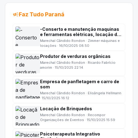
campaign
Faz Tudo Paraná
-Conserto e manutenção maquinas
e ferramentas elétricas, locação de
equipamento para construção civil
Marechal Cândido Rondon · Zimmer máquinas e
locações · 16/10/2025 08:50
Produtor de verduras orgânicas
Marechal Cândido Rondon · Ricardo Fabrício
amorim · 15/10/2025 22:14
Empresa de panfletagem e carro de
som
Marechal Cândido Rondon · Elisângela Hellmann
· 15/10/2025 16:12
Locação de Brinquedos
Marechal Cândido Rondon · Recompor
Organizações de Eventos · 15/10/2025 15:59
Psicoterapeuta Integrativo