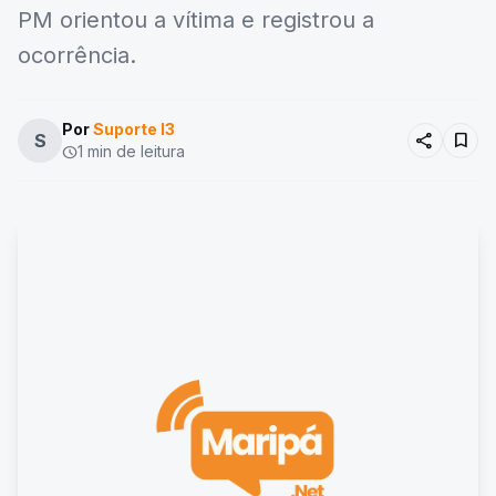
PM orientou a vítima e registrou a
ocorrência.
Por
Suporte I3
share
bookmark
S
1 min de leitura
schedule